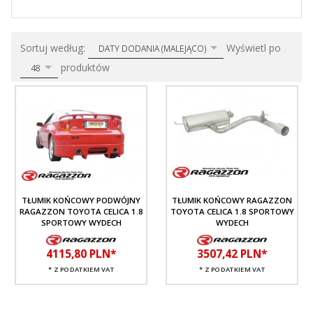
sort
pop
Sortuj według:
Wyświetl po
DATY DODANIA (MALEJĄCO)
produktów
48
TŁUMIK KOŃCOWY PODWÓJNY
TŁUMIK KOŃCOWY RAGAZZON
RAGAZZON TOYOTA CELICA 1.8
TOYOTA CELICA 1.8 SPORTOWY
SPORTOWY WYDECH
WYDECH
4115,
80
PLN*
3507,
42
PLN*
* Z PODATKIEM VAT
* Z PODATKIEM VAT