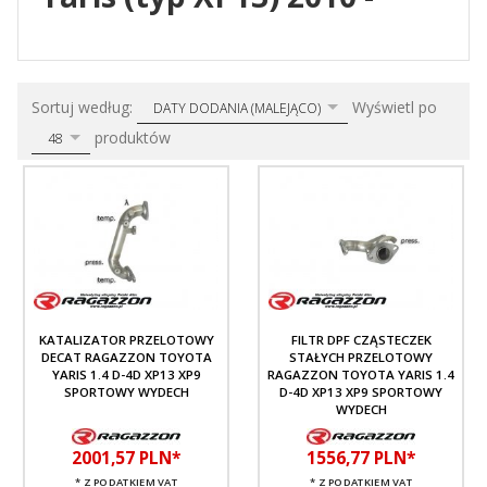
sort
pop
Sortuj według:
Wyświetl po
DATY DODANIA (MALEJĄCO)
produktów
48
KATALIZATOR PRZELOTOWY
FILTR DPF CZĄSTECZEK
DECAT RAGAZZON TOYOTA
STAŁYCH PRZELOTOWY
YARIS 1.4 D-4D XP13 XP9
RAGAZZON TOYOTA YARIS 1.4
SPORTOWY WYDECH
D-4D XP13 XP9 SPORTOWY
WYDECH
2001,
57
PLN*
1556,
77
PLN*
* Z PODATKIEM VAT
* Z PODATKIEM VAT