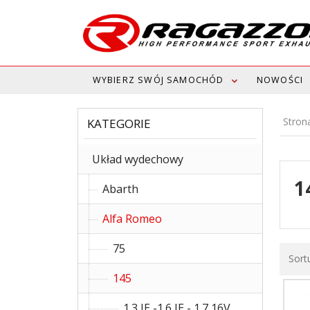
WYBIERZ SWÓJ SAMOCHÓD
NOWOŚCI
Stron
KATEGORIE
Układ wydechowy
1
Abarth
Alfa Romeo
75
Sort
145
1.3 IE -1.6 IE - 1.7 16V