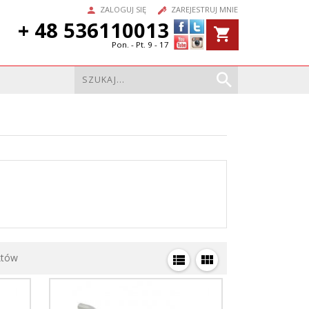
ZALOGUJ SIĘ
ZAREJESTRUJ MNIE
+ 48 536110013
Pon. - Pt. 9 - 17
któw