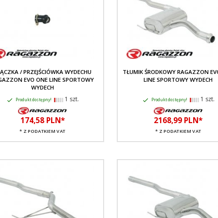
ĄCZKA / PRZEJŚCIÓWKA WYDECHU
TŁUMIK ŚRODKOWY RAGAZZON EV
GAZZON EVO ONE LINE SPORTOWY
LINE SPORTOWY WYDECH
WYDECH
1 szt.
1 szt.
Produkt dostępny!
Produkt dostępny!
174,
58
PLN*
2168,
99
PLN*
* Z PODATKIEM VAT
* Z PODATKIEM VAT