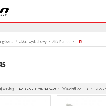
a główna
Układ wydechowy
Alfa Romeo
145
45
sort
pop
uj według:
Wyświetl po
produ
DATY DODANIA (MALEJĄCO)
48