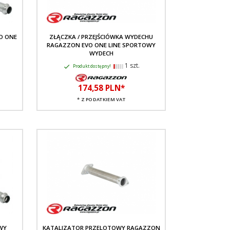
O ONE
ZŁĄCZKA / PRZEJŚCIÓWKA WYDECHU
RAGAZZON EVO ONE LINE SPORTOWY
WYDECH
1 szt.
Produkt dostępny!
174,
58
PLN*
* Z PODATKIEM VAT
WY
KATALIZATOR PRZELOTOWY RAGAZZON