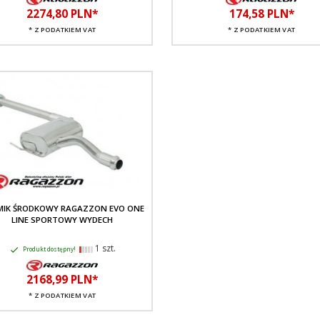
2274,
80
PLN*
174,
58
PLN*
* Z PODATKIEM VAT
* Z PODATKIEM VAT
MIK ŚRODKOWY RAGAZZON EVO ONE
LINE SPORTOWY WYDECH
1 szt.
Produkt dostępny!
2168,
99
PLN*
* Z PODATKIEM VAT