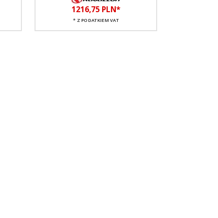
1216,
75
PLN*
* Z PODATKIEM VAT