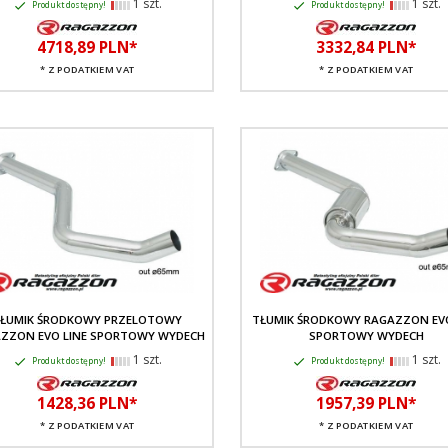
1 szt.
1 szt.
Produkt dostępny!
Produkt dostępny!
4718,
89
PLN*
3332,
84
PLN*
* Z PODATKIEM VAT
* Z PODATKIEM VAT
ŁUMIK ŚRODKOWY PRZELOTOWY
TŁUMIK ŚRODKOWY RAGAZZON EVO
ZZON EVO LINE SPORTOWY WYDECH
SPORTOWY WYDECH
1 szt.
1 szt.
Produkt dostępny!
Produkt dostępny!
1428,
36
PLN*
1957,
39
PLN*
* Z PODATKIEM VAT
* Z PODATKIEM VAT