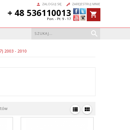
ZALOGUJ SIĘ
ZAREJESTRUJ MNIE
+ 48 536110013
Pon. - Pt. 9 - 17
7) 2003 - 2010
któw