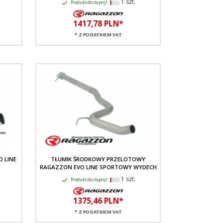
1 szt.
Produkt dostępny!
1417,
78
PLN*
* Z PODATKIEM VAT
 LINE
TŁUMIK ŚRODKOWY PRZELOTOWY
RAGAZZON EVO LINE SPORTOWY WYDECH
1 szt.
Produkt dostępny!
1375,
46
PLN*
* Z PODATKIEM VAT