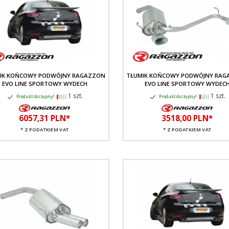
IK KOŃCOWY PODWÓJNY RAGAZZON
TŁUMIK KOŃCOWY PODWÓJNY RAG
EVO LINE SPORTOWY WYDECH
EVO LINE SPORTOWY WYDEC
1 szt.
1 szt.
Produkt dostępny!
Produkt dostępny!
6057,
31
PLN*
3518,
00
PLN*
* Z PODATKIEM VAT
* Z PODATKIEM VAT