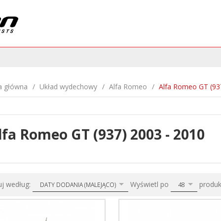
a główna
Układ wydechowy
Alfa Romeo
Alfa Romeo GT (93
lfa Romeo GT (937) 2003 - 2010
sort
pop
uj według:
Wyświetl po
produ
DATY DODANIA (MALEJĄCO)
48