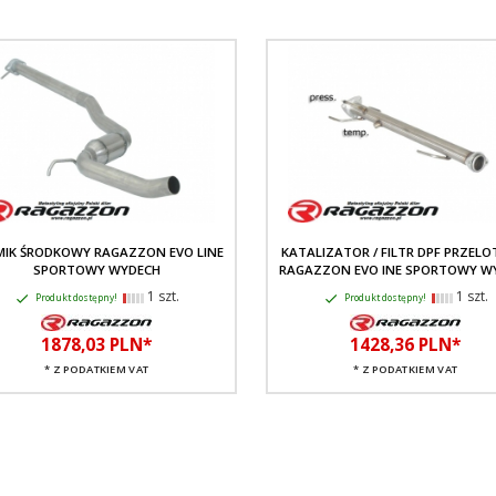
MIK ŚRODKOWY RAGAZZON EVO LINE
KATALIZATOR / FILTR DPF PRZEL
SPORTOWY WYDECH
RAGAZZON EVO INE SPORTOWY W
1 szt.
1 szt.
Produkt dostępny!
Produkt dostępny!
1878,
03
PLN*
1428,
36
PLN*
* Z PODATKIEM VAT
* Z PODATKIEM VAT