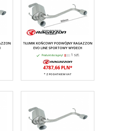
AZZON
TŁUMIK KOŃCOWY PODWÓJNY RAGAZZON
H
EVO LINE SPORTOWY WYDECH
1 szt.
Produkt dostępny!
4787,
66
PLN*
* Z PODATKIEM VAT