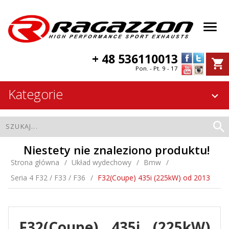
+ 48 536110013
Pon. - Pt. 9 - 17
Kategorie
Niestety nie znaleziono produktu!
Strona główna
Układ wydechowy
Bmw
Seria 4 F32 / F33 / F36
F32(Coupe) 435i (225kW) od 2013
F32(Coupe) 435i (225kW)