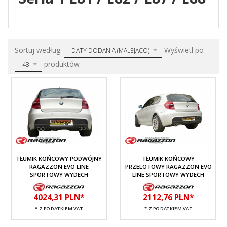
sort
pop
Sortuj według:
Wyświetl po
DATY DODANIA (MALEJĄCO)
produktów
48
TŁUMIK KOŃCOWY PODWÓJNY
TŁUMIK KOŃCOWY
RAGAZZON EVO LINE
PRZELOTOWY RAGAZZON EVO
SPORTOWY WYDECH
LINE SPORTOWY WYDECH
4024,
31
PLN*
2112,
76
PLN*
* Z PODATKIEM VAT
* Z PODATKIEM VAT