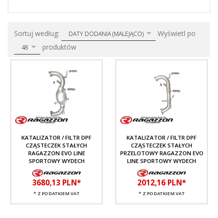
sort
pop
Sortuj według:
Wyświetl po
DATY DODANIA (MALEJĄCO)
produktów
48
KATALIZATOR / FILTR DPF
KATALIZATOR / FILTR DPF
CZĄSTECZEK STAŁYCH
CZĄSTECZEK STAŁYCH
RAGAZZON EVO LINE
PRZELOTOWY RAGAZZON EVO
SPORTOWY WYDECH
LINE SPORTOWY WYDECH
3680,
13
PLN*
2012,
16
PLN*
* Z PODATKIEM VAT
* Z PODATKIEM VAT