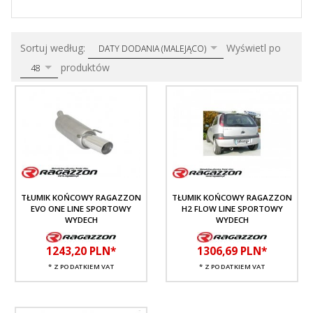
sort
pop
Sortuj według:
Wyświetl po
DATY DODANIA (MALEJĄCO)
produktów
48
TŁUMIK KOŃCOWY RAGAZZON
TŁUMIK KOŃCOWY RAGAZZON
EVO ONE LINE SPORTOWY
H2 FLOW LINE SPORTOWY
WYDECH
WYDECH
1243,
20
PLN*
1306,
69
PLN*
* Z PODATKIEM VAT
* Z PODATKIEM VAT