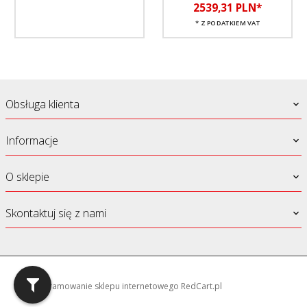
2539,
31
PLN*
* Z PODATKIEM VAT
Obsługa klienta
Informacje
O sklepie
Skontaktuj się z nami
oprogramowanie sklepu internetowego
RedCart.pl