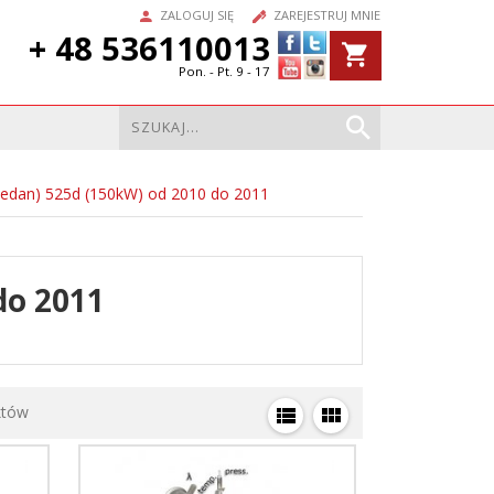
ZALOGUJ SIĘ
ZAREJESTRUJ MNIE
+ 48 536110013
Pon. - Pt. 9 - 17
edan) 525d (150kW) od 2010 do 2011
do 2011
któw