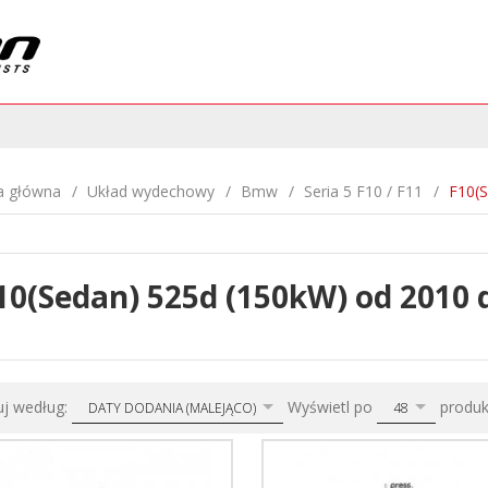
a główna
Układ wydechowy
Bmw
Seria 5 F10 / F11
F10(S
10(Sedan) 525d (150kW) od 2010 
sort
pop
uj według:
Wyświetl po
produ
DATY DODANIA (MALEJĄCO)
48