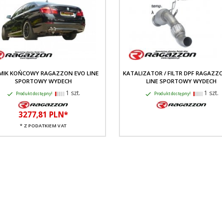
MIK KOŃCOWY RAGAZZON EVO LINE
KATALIZATOR / FILTR DPF RAGAZZ
SPORTOWY WYDECH
LINE SPORTOWY WYDECH
1 szt.
1 szt.
Produkt dostępny!
Produkt dostępny!
3277,
81
PLN*
* Z PODATKIEM VAT