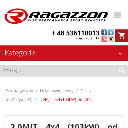
+ 48 536110013
Pon. - Pt. 9 - 17
Kategorie
Strona główna
Układ wydechowy
Fiat
500X (typ 334)
2.0MJT 4x4 (103kW) od 2015
2.0MJT 4x4 (103kW) od