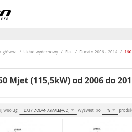
a główna
Układ wydechowy
Fiat
Ducato 2006 - 2014
160
60 Mjet (115,5kW) od 2006 do 20
sort
pop
uj według:
Wyświetl po
produ
DATY DODANIA (MALEJĄCO)
48