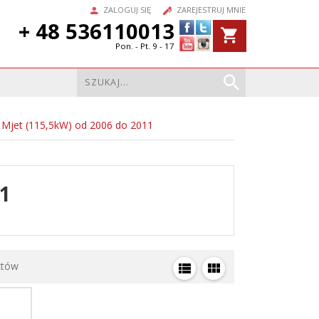
ZALOGUJ SIĘ
ZAREJESTRUJ MNIE
+ 48 536110013
Pon. - Pt. 9 - 17
 Mjet (115,5kW) od 2006 do 2011
11
któw