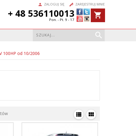
ZALOGUJ SIĘ
ZAREJESTRUJ MNIE
+ 48 536110013
Pon. - Pt. 9 - 17
6V 100HP od 10/2006
któw