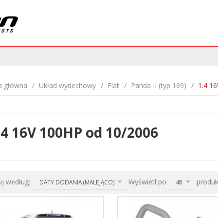
a główna
Układ wydechowy
Fiat
Panda II (typ 169)
1.4 1
.4 16V 100HP od 10/2006
sort
pop
uj według:
Wyświetl po
produ
DATY DODANIA (MALEJĄCO)
48