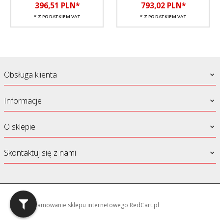
396,
51
PLN*
793,
02
PLN*
* Z PODATKIEM VAT
* Z PODATKIEM VAT
Obsługa klienta
Informacje
O sklepie
Skontaktuj się z nami
oprogramowanie sklepu internetowego
RedCart.pl