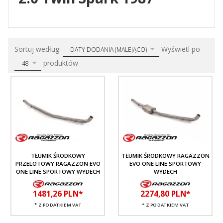
sort
pop
Sortuj według:
Wyświetl po
DATY DODANIA (MALEJĄCO)
produktów
48
TŁUMIK ŚRODKOWY
TŁUMIK ŚRODKOWY RAGAZZON
PRZELOTOWY RAGAZZON EVO
EVO ONE LINE SPORTOWY
ONE LINE SPORTOWY WYDECH
WYDECH
1481,
26
PLN*
2274,
80
PLN*
* Z PODATKIEM VAT
* Z PODATKIEM VAT