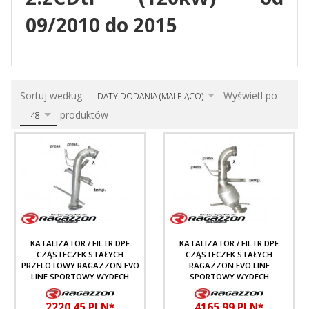
09/2010 do 2015
sort
pop
Sortuj według:
Wyświetl po
DATY DODANIA (MALEJĄCO)
produktów
48
KATALIZATOR / FILTR DPF
KATALIZATOR / FILTR DPF
CZĄSTECZEK STAŁYCH
CZĄSTECZEK STAŁYCH
PRZELOTOWY RAGAZZON EVO
RAGAZZON EVO LINE
LINE SPORTOWY WYDECH
SPORTOWY WYDECH
2220,
45
PLN*
4165,
99
PLN*