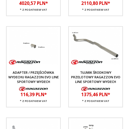
4020,
57
PLN*
2110,
80
PLN*
* Z PODATKIEM VAT
* Z PODATKIEM VAT
ADAPTER / PRZEJŚCIÓWKA
TŁUMIK ŚRODKOWY
WYDECHU RAGAZZON EVO LINE
PRZELOTOWY RAGAZZON EVO
SPORTOWY WYDECH
LINE SPORTOWY WYDECH
116,
39
PLN*
1375,
46
PLN*
* Z PODATKIEM VAT
* Z PODATKIEM VAT