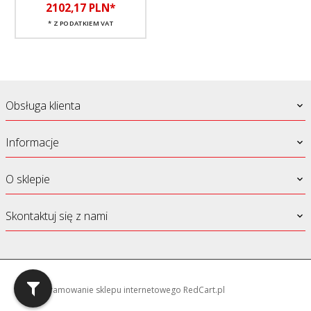
2102,
17
PLN*
* Z PODATKIEM VAT
Obsługa klienta
Informacje
O sklepie
Skontaktuj się z nami
oprogramowanie sklepu internetowego
RedCart.pl